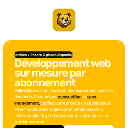
es disponibles ⁕ Encore 3 places disponibles ⁕ Encore 3 places disponibles ⁕ E
Développement web 
sur mesure par 
abonnement
Yellow Bear
 est un studio de développement web à la 
demande. Pour un tarif 
mensuel fixe
 et 
sans 
engagement
, 
confiez votre projet à un développeur 
senior habitué des scale-ups et bénéficiez de la 
même qualité de production que les entreprises les 
plus innovantes. 