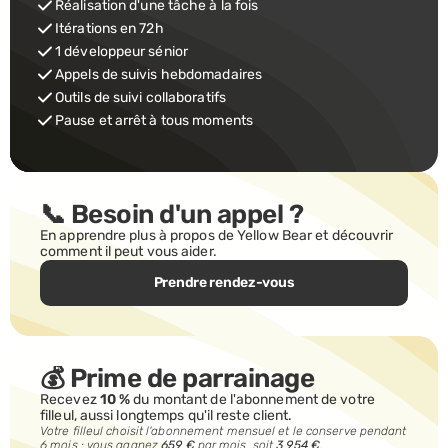
Réalisation d'une tâche à la fois
Itérations en 72h
1 développeur sénior
Appels de suivis hebdomadaires
Outils de suivi collaboratifs
Pause et arrêt à tous moments
📞 Besoin d'un appel ?
En apprendre plus à propos de Yellow Bear et découvrir 
comment il peut vous aider. 
Prendre rendez-vous
💰 Prime de parrainage
Recevez 
10 %
 du montant de l'abonnement de votre 
filleul, aussi longtemps qu'il reste client.
Votre filleul choisit l'abonnement mensuel et le conserve pendant 
6 mois : vous gagnez 
659 €
 par mois, soit 
3 954 €
.