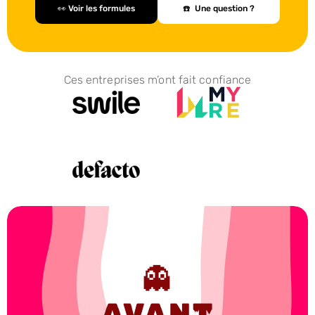
👀 Voir les formules
☎️  Une question ?
Ces entreprises m’ont fait confiance
👻
AVANT