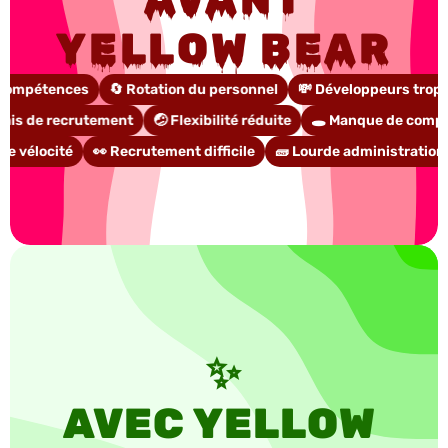
YELLOW BEAR
e compétences
🔄 Rotation du personnel
💸 Développeurs trop
ais de recrutement
🤕 Flexibilité réduite
🕳️ Manque de comp
 de vélocité
👀 Recrutement difficile
🧱 Lourde administration
✨
AVEC YELLOW 